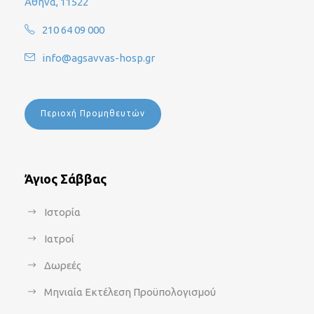
Αθήνα, 11522
210 64 09 000
info@agsavvas-hosp.gr
Περιοχή Προμηθευτών
Άγιος Σάββας
Ιστορία
Ιατροί
Δωρεές
Μηνιαία Εκτέλεση Προϋπολογισμού