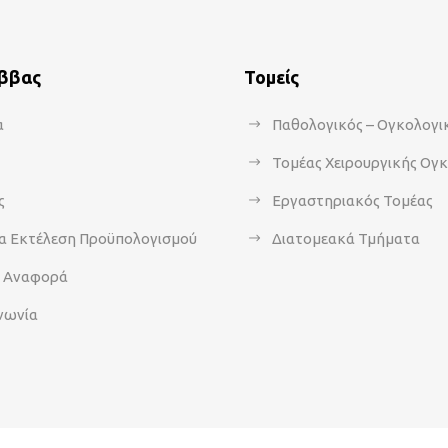
άββας
Τομείς
α
Παθολογικός – Ογκολογι
Τομέας Χειρουργικής Ογ
ς
Εργαστηριακός Τομέας
α Εκτέλεση Προϋπολογισμού
Διατομεακά Τμήματα
α Αναφορά
νωνία