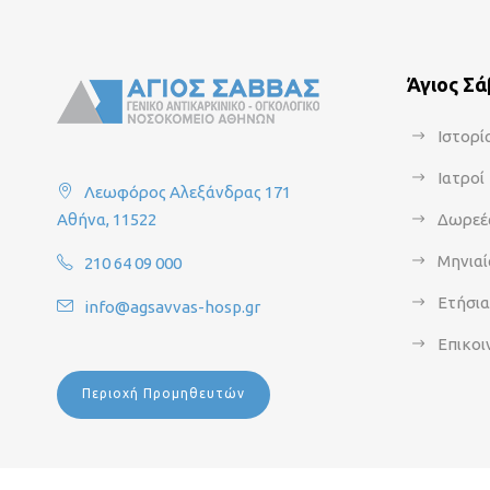
Άγιος Σ
Ιστορί
Ιατροί
Λεωφόρος Αλεξάνδρας 171
Αθήνα, 11522
Δωρεέ
Μηνιαί
210 64 09 000
Ετήσι
info@agsavvas-hosp.gr
Επικοι
Περιοχή Προμηθευτών