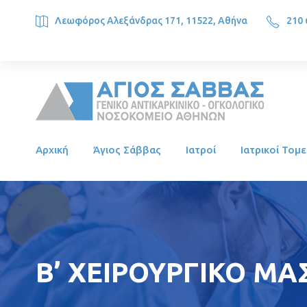
Λεωφόρος Αλεξάνδρας 171, 11522, Αθήνα
210 
SAINT SAVVAS ONCOLOGY HOSPITAL, Alexandras Ave. 171, 1
Αρχική
Άγιος Σάββας
Ιατροί
Ιατρικοί Τομε
Β’ ΧΕΙΡΟΥΡΓΙΚΟ ΜΑ