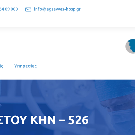
64 09 000
info@agsavvas-hosp.gr
1522, Athens-Greece
ίς
Υπηρεσίες
ΣΤΟΥ ΚΗΝ – 526