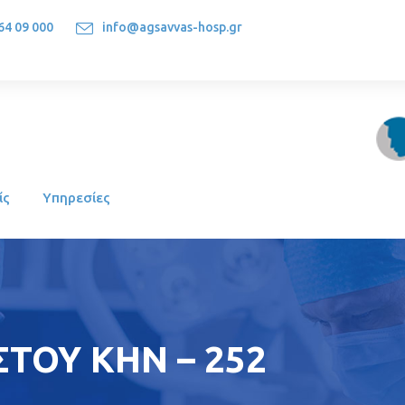
64 09 000
info@agsavvas-hosp.gr
1522, Athens-Greece
ίς
Υπηρεσίες
ΣΤΟΥ ΚΗΝ – 252