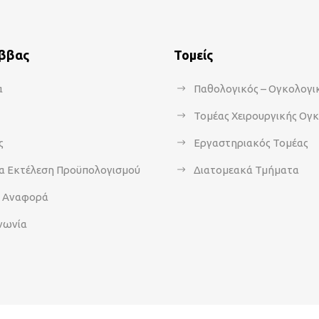
άββας
Τομείς
α
Παθολογικός – Ογκολογι
Τομέας Χειρουργικής Ογ
ς
Εργαστηριακός Τομέας
α Εκτέλεση Προϋπολογισμού
Διατομεακά Τμήματα
α Αναφορά
νωνία