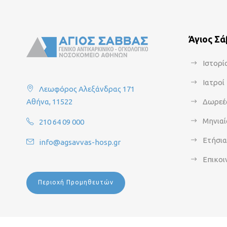
Άγιος Σ
Ιστορί
Ιατροί
Λεωφόρος Αλεξάνδρας 171
Αθήνα, 11522
Δωρεέ
Μηνιαί
210 64 09 000
Ετήσι
info@agsavvas-hosp.gr
Επικοι
Περιοχή Προμηθευτών