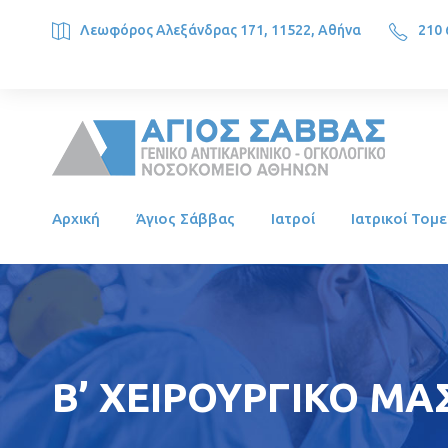
Λεωφόρος Αλεξάνδρας 171, 11522, Αθήνα
210 
SAINT SAVVAS ONCOLOGY HOSPITAL, Alexandras Ave. 171, 1
Αρχική
Άγιος Σάββας
Ιατροί
Ιατρικοί Τομε
Β’ ΧΕΙΡΟΥΡΓΙΚΟ ΜΑ