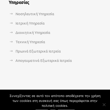
Υπηρεσίες
Νοσηλευτική Υπηρεσία
Ιατρική Υπηρεσία
Διοικητική Υπηρεσία
Τεχνική Υπηρεσία
Πρωινά Εξωτερικά Ιατρεία
Απογευματινά Εξωτερικά Ιατρεία
Συνεχίζοντας σε αυτό τον ιστότοπο αποδέχεστε την χρήση
των cookies στη συσκευή σας όπως περιγράφεται στην
Copyright 2021 - agsavvas-hosp.gr - All Rights Reserved | An
πολιτική cookies.
Optisoft
Web-Creation powered by
Afternet