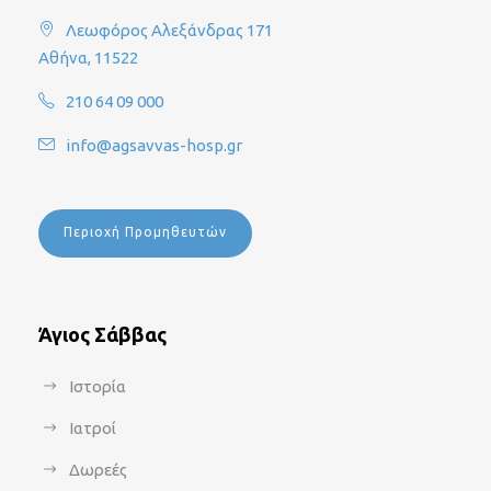
Λεωφόρος Αλεξάνδρας 171
Αθήνα, 11522
210 64 09 000
info@agsavvas-hosp.gr
Περιοχή Προμηθευτών
Άγιος Σάββας
Ιστορία
Ιατροί
Δωρεές