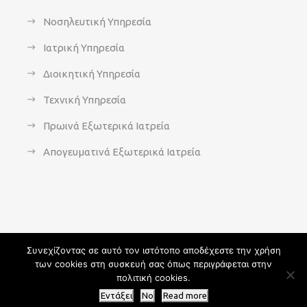
Νοσηλευτική Υπηρεσία
Ιατρική Υπηρεσία
Διοικητική Υπηρεσία
Τεχνική Υπηρεσία
Πρωινά Εξωτερικά Ιατρεία
Απογευματινά Εξωτερικά Ιατρεία
Συνεχίζοντας σε αυτό τον ιστότοπο αποδέχεστε την χρήση
των cookies στη συσκευή σας όπως περιγράφεται στην
Copyright 2021 - agsavvas-hosp.gr - All Rights Reserved | An
πολιτική cookies.
Optisoft
Web-Creation powered by
Afternet
Εντάξει
No
Read more