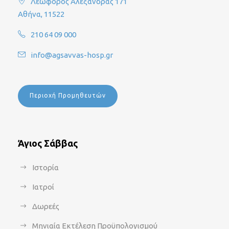
Λεωφόρος Αλεξάνδρας 171
Αθήνα, 11522
210 64 09 000
info@agsavvas-hosp.gr
Περιοχή Προμηθευτών
Άγιος Σάββας
Ιστορία
Ιατροί
Δωρεές
Μηνιαία Εκτέλεση Προϋπολογισμού