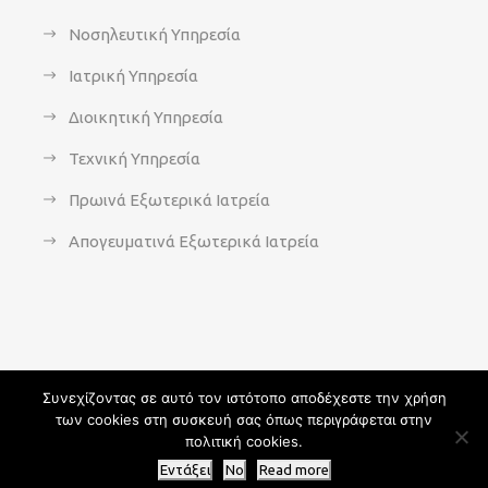
Νοσηλευτική Υπηρεσία
Ιατρική Υπηρεσία
Διοικητική Υπηρεσία
Τεχνική Υπηρεσία
Πρωινά Εξωτερικά Ιατρεία
Απογευματινά Εξωτερικά Ιατρεία
Συνεχίζοντας σε αυτό τον ιστότοπο αποδέχεστε την χρήση
των cookies στη συσκευή σας όπως περιγράφεται στην
Copyright 2021 - agsavvas-hosp.gr - All Rights Reserved | An
πολιτική cookies.
Optisoft
Web-Creation powered by
Afternet
Εντάξει
No
Read more