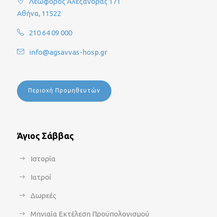
Λεωφόρος Αλεξάνδρας 171
Αθήνα, 11522
210 64 09 000
info@agsavvas-hosp.gr
Περιοχή Προμηθευτών
Άγιος Σάββας
Ιστορία
Ιατροί
Δωρεές
Μηνιαία Εκτέλεση Προϋπολογισμού