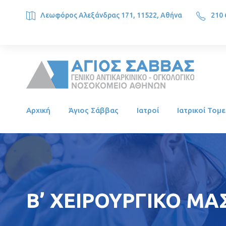
Λεωφόρος Αλεξάνδρας 171, 11522, Αθήνα
210 
SAINT SAVVAS ONCOLOGY HOSPITAL, Alexandras Ave. 171, 1
Αρχική
Άγιος Σάββας
Ιατροί
Ιατρικοί Τομε
Β’ ΧΕΙΡΟΥΡΓΙΚΟ ΜΑ