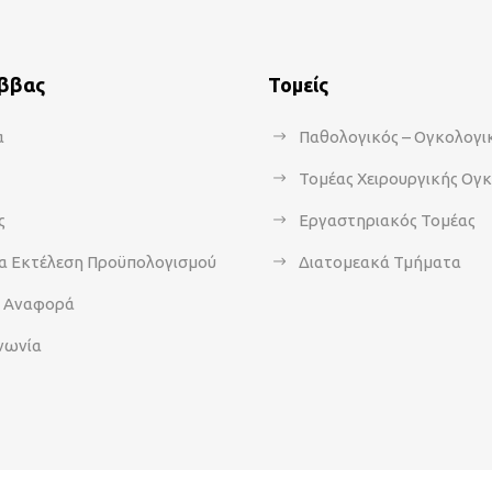
άββας
Τομείς
α
Παθολογικός – Ογκολογι
Τομέας Χειρουργικής Ογ
ς
Εργαστηριακός Τομέας
α Εκτέλεση Προϋπολογισμού
Διατομεακά Τμήματα
α Αναφορά
νωνία