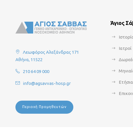
Άγιος Σ
Ιστορί
Ιατροί
Λεωφόρος Αλεξάνδρας 171
Αθήνα, 11522
Δωρεέ
Μηνιαί
210 64 09 000
Ετήσι
info@agsavvas-hosp.gr
Επικοι
Περιοχή Προμηθευτών