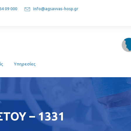
64 09 000
info@agsavvas-hosp.gr
1522, Athens-Greece
ίς
Υπηρεσίες
ΣΤΟΥ – 1331