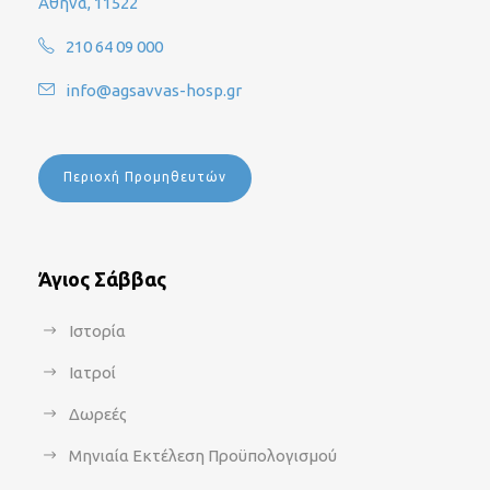
Αθήνα, 11522
210 64 09 000
info@agsavvas-hosp.gr
Περιοχή Προμηθευτών
Άγιος Σάββας
Ιστορία
Ιατροί
Δωρεές
Μηνιαία Εκτέλεση Προϋπολογισμού