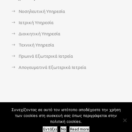
Νοσηλευτική Υπηρεσία
Ιατρική Υπηρεσία
Διοικητική Υπηρεσία
Τεχνική Υπηρεσία
Πρωινά Εξωτερικά Ιατρεία
Απογευματινά Εξωτερικά Ιατρεία
Συνεχίζοντας σε αυτό τον ιστότοπο αποδέχεστε την χρήση
των cookies στη συσκευή σας όπως περιγράφεται στην
Copyright 2021 - agsavvas-hosp.gr - All Rights Reserved | An
πολιτική cookies.
Optisoft
Web-Creation powered by
Afternet
Εντάξει
No
Read more