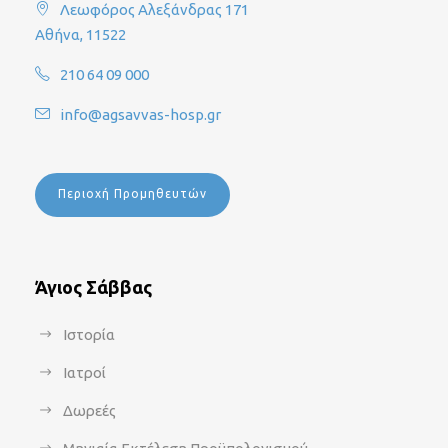
Λεωφόρος Αλεξάνδρας 171
Αθήνα, 11522
210 64 09 000
info@agsavvas-hosp.gr
Περιοχή Προμηθευτών
Άγιος Σάββας
Ιστορία
Ιατροί
Δωρεές