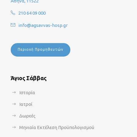
Αθήνα, 11522
210 64 09 000
info@agsavvas-hosp.gr
Περιοχή Προμηθευτών
Άγιος Σάββας
Ιστορία
Ιατροί
Δωρεές
Μηνιαία Εκτέλεση Προϋπολογισμού