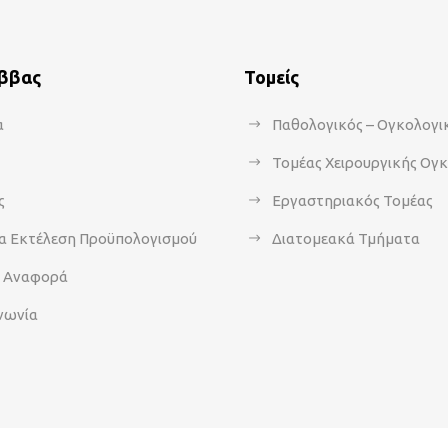
άββας
Τομείς
α
Παθολογικός – Ογκολογι
Τομέας Χειρουργικής Ογ
ς
Εργαστηριακός Τομέας
α Εκτέλεση Προϋπολογισμού
Διατομεακά Τμήματα
α Αναφορά
νωνία