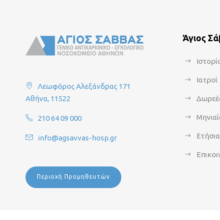
Άγιος Σ
Ιστορί
Ιατροί
Λεωφόρος Αλεξάνδρας 171
Αθήνα, 11522
Δωρεέ
Μηνιαί
210 64 09 000
Ετήσι
info@agsavvas-hosp.gr
Επικοι
Περιοχή Προμηθευτών