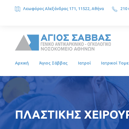
Λεωφόρος Αλεξάνδρας 171, 11522, Αθήνα
210 
SAINT SAVVAS ONCOLOGY HOSPITAL, Alexandras Ave. 171, 1
Αρχική
Άγιος Σάββας
Ιατροί
Ιατρικοί Τομε
ΠΛΑΣΤΙΚΗΣ ΧΕΙΡΟΥΡ