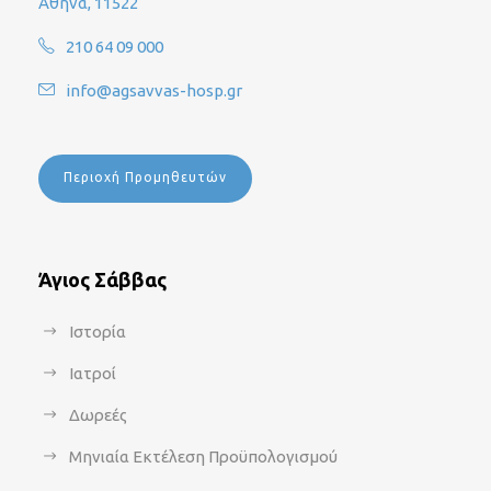
Αθήνα, 11522
210 64 09 000
info@agsavvas-hosp.gr
Περιοχή Προμηθευτών
Άγιος Σάββας
Ιστορία
Ιατροί
Δωρεές
Μηνιαία Εκτέλεση Προϋπολογισμού