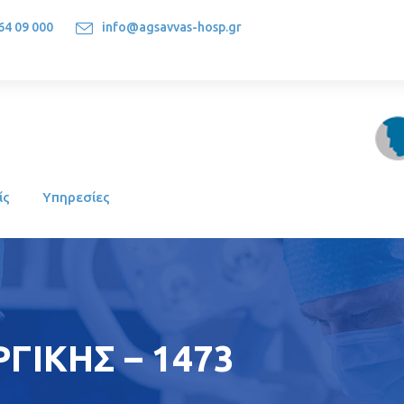
64 09 000
info@agsavvas-hosp.gr
1522, Athens-Greece
ίς
Υπηρεσίες
ΓΙΚΗΣ – 1473