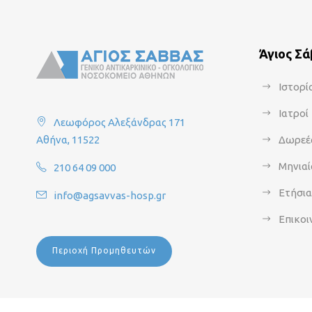
Άγιος Σ
Ιστορί
Ιατροί
Λεωφόρος Αλεξάνδρας 171
Αθήνα, 11522
Δωρεέ
Μηνιαί
210 64 09 000
Ετήσι
info@agsavvas-hosp.gr
Επικοι
Περιοχή Προμηθευτών