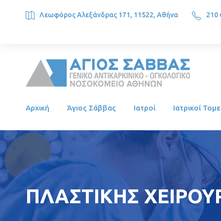
Λεωφόρος Αλεξάνδρας 171, 11522, Αθήνα
210 
SAINT SAVVAS ONCOLOGY HOSPITAL, Alexandras Ave. 171, 1
Αρχική
Άγιος Σάββας
Ιατροί
Ιατρικοί Τομε
ΠΛΑΣΤΙΚΗΣ ΧΕΙΡΟΥΡ