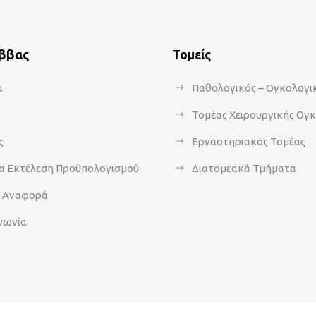
άββας
Τομείς
α
Παθολογικός – Ογκολογι
Τομέας Χειρουργικής Ογ
ς
Εργαστηριακός Τομέας
α Εκτέλεση Προϋπολογισμού
Διατομεακά Τμήματα
α Αναφορά
νωνία