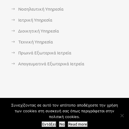
Νοσηλευτική Υπηρεσία
Ιατρική Υπηρεσία
Διοικητική Υπηρεσία
Τεχνική Υπηρεσία
Πρωινά Εξωτερικά Ιατρεία
Απογευματινά Εξωτερικά Ιατρεία
Συνεχίζοντας σε αυτό τον ιστότοπο αποδέχεστε την χρήση
των cookies στη συσκευή σας όπως περιγράφεται στην
Copyright 2021 - agsavvas-hosp.gr - All Rights Reserved | An
πολιτική cookies.
Optisoft
Web-Creation powered by
Afternet
Εντάξει
No
Read more