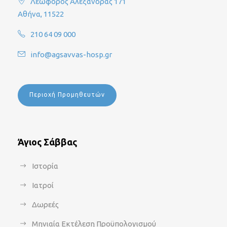
Λεωφόρος Αλεξάνδρας 171
Αθήνα, 11522
210 64 09 000
info@agsavvas-hosp.gr
Περιοχή Προμηθευτών
Άγιος Σάββας
Ιστορία
Ιατροί
Δωρεές
Μηνιαία Εκτέλεση Προϋπολογισμού