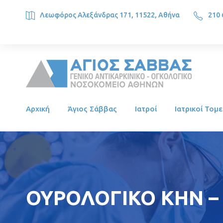
Λεωφόρος Αλεξάνδρας 171, 11522, Αθήνα
210 
SAINT SAVVAS ONCOLOGY HOSPITAL, Alexandras Ave. 171, 1
Αρχική
Άγιος Σάββας
Ιατροί
Ιατρικοί Τομε
ΟΥΡΟΛΟΓΙΚΟ ΚΗΝ –