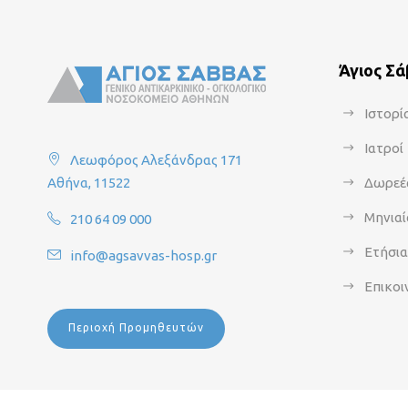
Άγιος Σ
Ιστορί
Ιατροί
Λεωφόρος Αλεξάνδρας 171
Αθήνα, 11522
Δωρεέ
Μηνιαί
210 64 09 000
Ετήσι
info@agsavvas-hosp.gr
Επικοι
Περιοχή Προμηθευτών