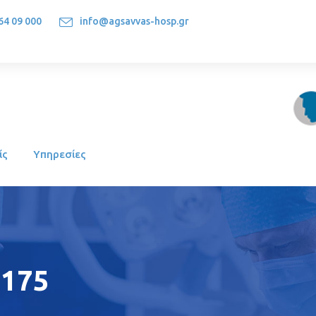
64 09 000
info@agsavvas-hosp.gr
1522, Athens-Greece
ίς
Υπηρεσίες
 175