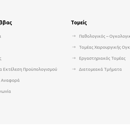
άββας
Τομείς
α
Παθολογικός – Ογκολογι
Τομέας Χειρουργικής Ογ
ς
Εργαστηριακός Τομέας
α Εκτέλεση Προϋπολογισμού
Διατομεακά Τμήματα
α Αναφορά
νωνία