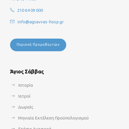
210 64 09 000
info@agsavvas-hosp.gr
Περιοχή Προμηθευτών
Άγιος Σάββας
Ιστορία
Ιατροί
Δωρεές
Μηνιαία Εκτέλεση Προϋπολογισμού
Ετήσια Αναφορά