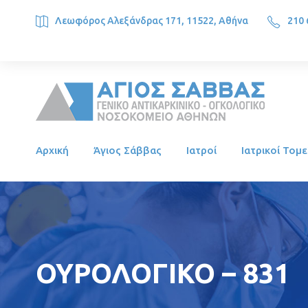
Λεωφόρος Αλεξάνδρας 171, 11522, Αθήνα
210 
SAINT SAVVAS ONCOLOGY HOSPITAL, Alexandras Ave. 171, 1
Αρχική
Άγιος Σάββας
Ιατροί
Ιατρικοί Τομε
ΟΥΡΟΛΟΓΙΚΟ – 831