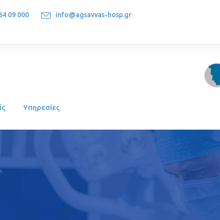
64 09 000
info@agsavvas-hosp.gr
1522, Athens-Greece
ίς
Υπηρεσίες