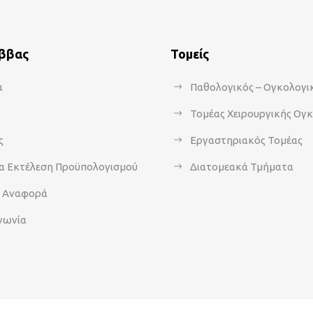
άββας
Τομείς
α
Παθολογικός – Ογκολογι
Τομέας Χειρουργικής Ογ
ς
Εργαστηριακός Τομέας
α Εκτέλεση Προϋπολογισμού
Διατομεακά Τμήματα
α Αναφορά
νωνία