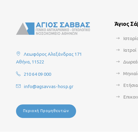
Άγιος Σ
Ιστορί
Ιατροί
Λεωφόρος Αλεξάνδρας 171
Αθήνα, 11522
Δωρεέ
Μηνιαί
210 64 09 000
Ετήσι
info@agsavvas-hosp.gr
Επικοι
Περιοχή Προμηθευτών