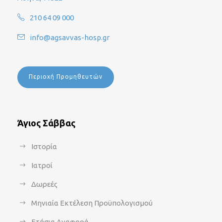
210 64 09 000
info@agsavvas-hosp.gr
Περιοχή Προμηθευτών
Άγιος Σάββας
Ιστορία
Ιατροί
Δωρεές
Μηνιαία Εκτέλεση Προϋπολογισμού
Ετήσια Αναφορά