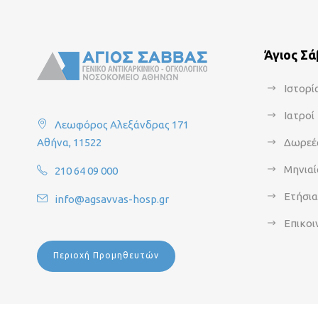
Άγιος Σ
Ιστορί
Ιατροί
Λεωφόρος Αλεξάνδρας 171
Αθήνα, 11522
Δωρεέ
Μηνιαί
210 64 09 000
Ετήσι
info@agsavvas-hosp.gr
Επικοι
Περιοχή Προμηθευτών