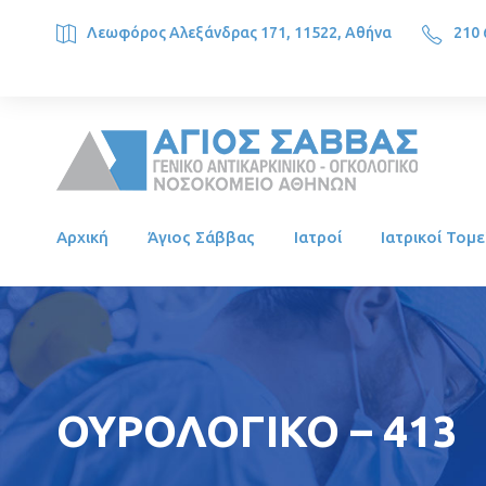
Λεωφόρος Αλεξάνδρας 171, 11522, Αθήνα
210 
SAINT SAVVAS ONCOLOGY HOSPITAL, Alexandras Ave. 171, 1
Αρχική
Άγιος Σάββας
Ιατροί
Ιατρικοί Τομε
ΟΥΡΟΛΟΓΙΚΟ – 413