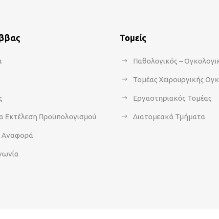
άββας
Τομείς
α
Παθολογικός – Ογκολογι
Τομέας Χειρουργικής Ογ
ς
Εργαστηριακός Τομέας
α Εκτέλεση Προϋπολογισμού
Διατομεακά Τμήματα
α Αναφορά
νωνία