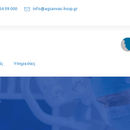
64 09 000
info@agsavvas-hosp.gr
1522, Athens-Greece
ίς
Υπηρεσίες