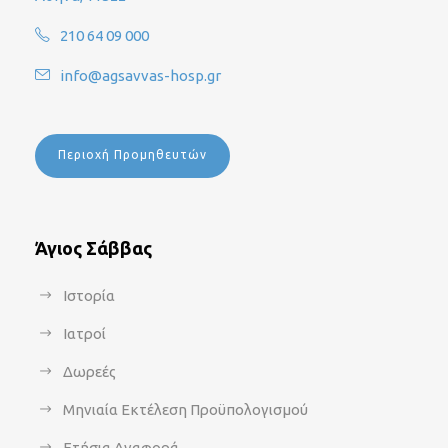
210 64 09 000
info@agsavvas-hosp.gr
Περιοχή Προμηθευτών
Άγιος Σάββας
Ιστορία
Ιατροί
Δωρεές
Μηνιαία Εκτέλεση Προϋπολογισμού
Ετήσια Αναφορά