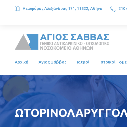
Λεωφόρος Αλεξάνδρας 171, 11522, Αθήνα
210 
SAINT SAVVAS ONCOLOGY HOSPITAL, Alexandras Ave. 171, 1
Αρχική
Άγιος Σάββας
Ιατροί
Ιατρικοί Τομε
ΩΤΟΡΙΝΟΛΑΡΥΓΓΟΛΟ