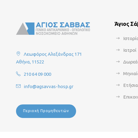
Άγιος Σ
Ιστορί
Ιατροί
Λεωφόρος Αλεξάνδρας 171
Αθήνα, 11522
Δωρεέ
Μηνιαί
210 64 09 000
Ετήσι
info@agsavvas-hosp.gr
Επικοι
Περιοχή Προμηθευτών