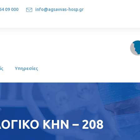
64 09 000
info@agsavvas-hosp.gr
1522, Athens-Greece
ίς
Υπηρεσίες
ΓΙΚΟ ΚΗΝ – 208