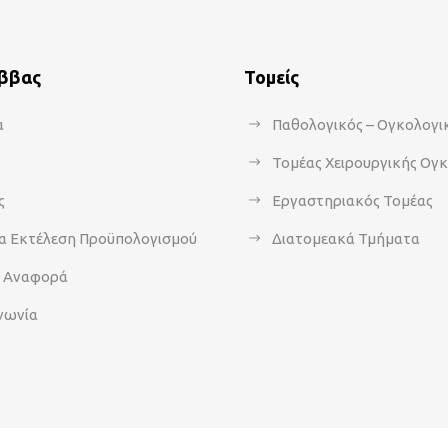
άββας
Τομείς
α
Παθολογικός – Ογκολογι
Τομέας Χειρουργικής Ογ
ς
Εργαστηριακός Τομέας
α Εκτέλεση Προϋπολογισμού
Διατομεακά Τμήματα
α Αναφορά
νωνία