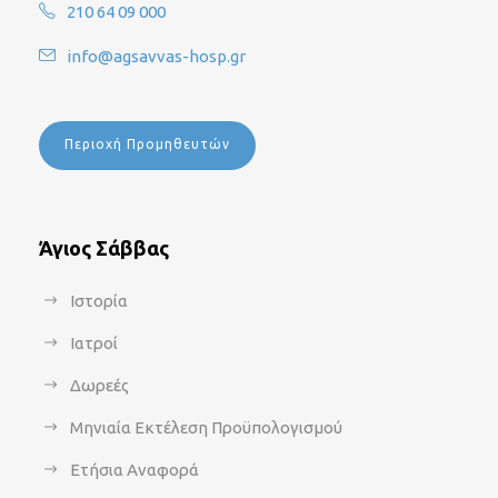
210 64 09 000
info@agsavvas-hosp.gr
Περιοχή Προμηθευτών
Άγιος Σάββας
Ιστορία
Ιατροί
Δωρεές
Μηνιαία Εκτέλεση Προϋπολογισμού
Ετήσια Αναφορά