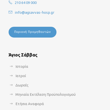
210 64 09 000
info@agsavvas-hosp.gr
Περιοχή Προμηθευτών
Άγιος Σάββας
Ιστορία
Ιατροί
Δωρεές
Μηνιαία Εκτέλεση Προϋπολογισμού
Ετήσια Αναφορά