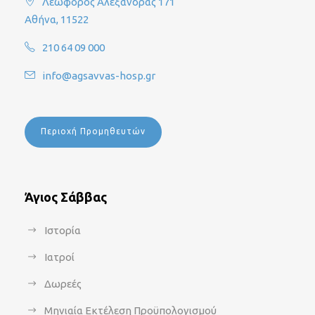
Λεωφόρος Αλεξάνδρας 171
Αθήνα, 11522
210 64 09 000
info@agsavvas-hosp.gr
Περιοχή Προμηθευτών
Άγιος Σάββας
Ιστορία
Ιατροί
Δωρεές
Μηνιαία Εκτέλεση Προϋπολογισμού