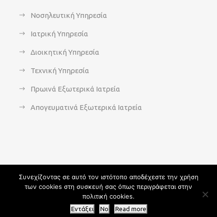
Νοσηλευτική Υπηρεσία
Ιατρική Υπηρεσία
Διοικητική Υπηρεσία
Τεχνική Υπηρεσία
Πρωινά Εξωτερικά Ιατρεία
Απογευματινά Εξωτερικά Ιατρεία
Συνεχίζοντας σε αυτό τον ιστότοπο αποδέχεστε την χρήση
των cookies στη συσκευή σας όπως περιγράφεται στην
Copyright 2021 - agsavvas-hosp.gr - All Rights Reserved | An
πολιτική cookies.
Optisoft
Web-Creation powered by
Afternet
Εντάξει
No
Read more