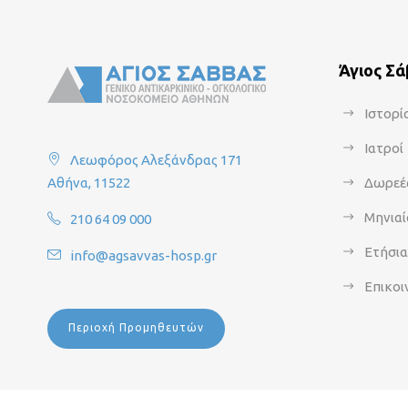
Άγιος Σ
Ιστορί
Ιατροί
Λεωφόρος Αλεξάνδρας 171
Αθήνα, 11522
Δωρεέ
Μηνιαί
210 64 09 000
Ετήσι
info@agsavvas-hosp.gr
Επικοι
Περιοχή Προμηθευτών