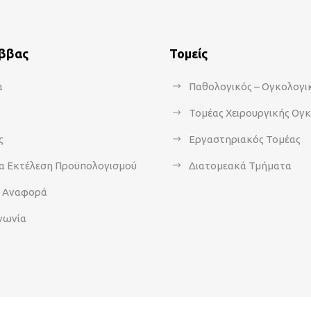
άββας
Τομείς
α
Παθολογικός – Ογκολογι
Τομέας Χειρουργικής Ογ
ς
Εργαστηριακός Τομέας
α Εκτέλεση Προϋπολογισμού
Διατομεακά Τμήματα
α Αναφορά
νωνία