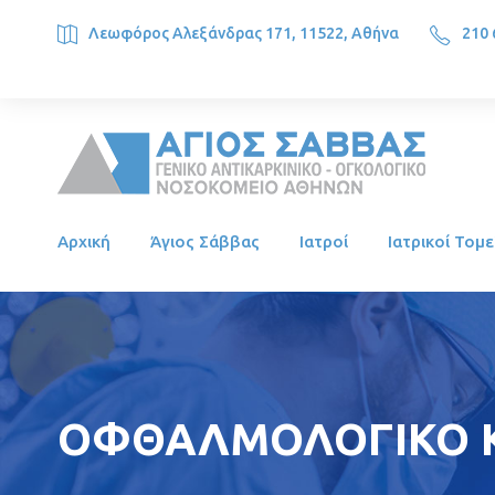
Λεωφόρος Αλεξάνδρας 171, 11522, Αθήνα
210 
SAINT SAVVAS ONCOLOGY HOSPITAL, Alexandras Ave. 171, 1
Αρχική
Άγιος Σάββας
Ιατροί
Ιατρικοί Τομε
ΟΦΘΑΛΜΟΛΟΓΙΚΟ Κ