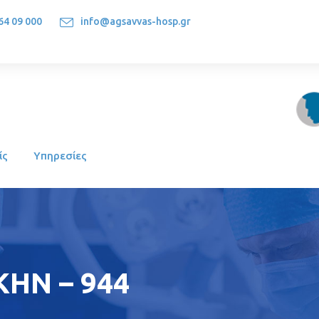
64 09 000
info@agsavvas-hosp.gr
1522, Athens-Greece
ίς
Υπηρεσίες
ΗΝ – 944