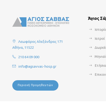
Άγιος Σ
Ιστορί
Ιατροί
Λεωφόρος Αλεξάνδρας 171
Αθήνα, 11522
Δωρεέ
Μηνιαί
210 64 09 000
Ετήσι
info@agsavvas-hosp.gr
Επικοι
Περιοχή Προμηθευτών