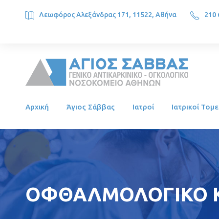
Λεωφόρος Αλεξάνδρας 171, 11522, Αθήνα
210 
SAINT SAVVAS ONCOLOGY HOSPITAL, Alexandras Ave. 171, 1
Αρχική
Άγιος Σάββας
Ιατροί
Ιατρικοί Τομε
ΟΦΘΑΛΜΟΛΟΓΙΚΟ Κ