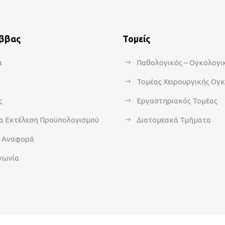
άββας
Τομείς
α
Παθολογικός – Ογκολογι
Τομέας Χειρουργικής Ογ
ς
Εργαστηριακός Τομέας
α Εκτέλεση Προϋπολογισμού
Διατομεακά Τμήματα
α Αναφορά
νωνία