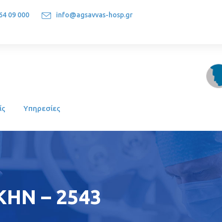
64 09 000
info@agsavvas-hosp.gr
1522, Athens-Greece
ίς
Υπηρεσίες
ΗΝ – 2543