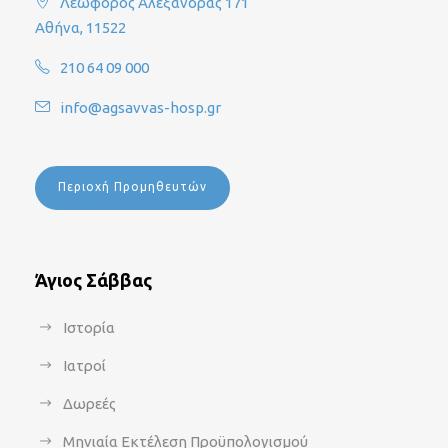
Λεωφόρος Αλεξάνδρας 171
Αθήνα, 11522
210 64 09 000
info@agsavvas-hosp.gr
Περιοχή Προμηθευτών
Άγιος Σάββας
Ιστορία
Ιατροί
Δωρεές
Μηνιαία Εκτέλεση Προϋπολογισμού