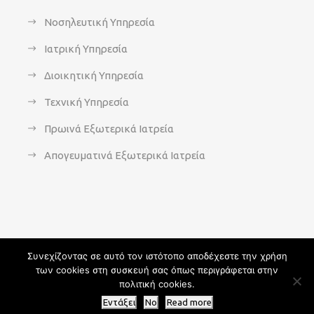
Νοσηλευτική Υπηρεσία
Ιατρική Υπηρεσία
Διοικητική Υπηρεσία
Τεχνική Υπηρεσία
Πρωινά Εξωτερικά Ιατρεία
Απογευματινά Εξωτερικά Ιατρεία
Συνεχίζοντας σε αυτό τον ιστότοπο αποδέχεστε την χρήση
των cookies στη συσκευή σας όπως περιγράφεται στην
Copyright 2021 - agsavvas-hosp.gr - All Rights Reserved | An
πολιτική cookies.
Optisoft
Web-Creation powered by
Afternet
Εντάξει
No
Read more