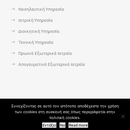
Νοσηλευτική Υπηρεσία
Ιατρική Υπηρεσία
Διοικητική Υπηρεσία
Τεχνική Υπηρεσία
Πρωινά Εξωτερικά Ιατρεία
Απογευματινά Εξωτερικά Ιατρεία
Συνεχίζοντας σε αυτό τον ιστότοπο αποδέχεστε την χρήση
των cookies στη συσκευή σας όπως περιγράφεται στην
Copyright 2021 - agsavvas-hosp.gr - All Rights Reserved | An
πολιτική cookies.
Optisoft
Web-Creation powered by
Afternet
Εντάξει
No
Read more