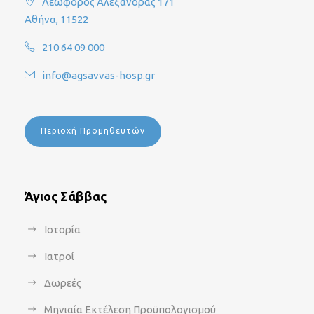
Λεωφόρος Αλεξάνδρας 171
Αθήνα, 11522
210 64 09 000
info@agsavvas-hosp.gr
Περιοχή Προμηθευτών
Άγιος Σάββας
Ιστορία
Ιατροί
Δωρεές
Μηνιαία Εκτέλεση Προϋπολογισμού