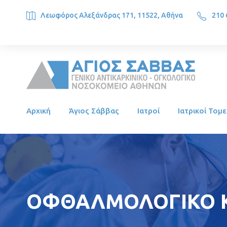
Λεωφόρος Αλεξάνδρας 171, 11522, Αθήνα
210 
SAINT SAVVAS ONCOLOGY HOSPITAL, Alexandras Ave. 171, 1
Αρχική
Άγιος Σάββας
Ιατροί
Ιατρικοί Τομε
ΟΦΘΑΛΜΟΛΟΓΙΚΟ Κ