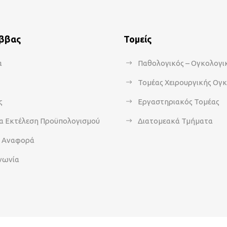
άββας
Τομείς
α
Παθολογικός – Ογκολογι
Τομέας Χειρουργικής Ογ
ς
Εργαστηριακός Τομέας
α Εκτέλεση Προϋπολογισμού
Διατομεακά Τμήματα
α Αναφορά
νωνία