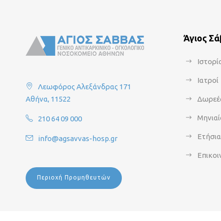
Άγιος Σ
Ιστορί
Ιατροί
Λεωφόρος Αλεξάνδρας 171
Αθήνα, 11522
Δωρεέ
Μηνιαί
210 64 09 000
Ετήσι
info@agsavvas-hosp.gr
Επικοι
Περιοχή Προμηθευτών