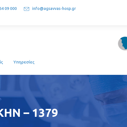
64 09 000
info@agsavvas-hosp.gr
1522, Athens-Greece
ίς
Υπηρεσίες
ΗΝ – 1379