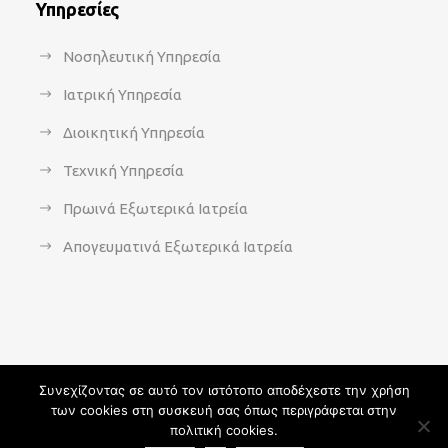
Υπηρεσίες
Νοσηλευτική Υπηρεσία
Ιατρική Υπηρεσία
Διοικητική Υπηρεσία
Τεχνική Υπηρεσία
Πρωινά Εξωτερικά Ιατρεία
Απογευματινά Εξωτερικά Ιατρεία
Συνεχίζοντας σε αυτό τον ιστότοπο αποδέχεστε την χρήση
των cookies στη συσκευή σας όπως περιγράφεται στην
Copyright 2021 - agsavvas-hosp.gr - All Rights Reserved | An
πολιτική cookies.
Optisoft
Web-Creation powered by
Afternet