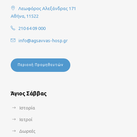
Λεωφόρος Αλεξάνδρας 171
Αθήνα, 11522
210 64 09 000
info@agsavvas-hosp.gr
Περιοχή Προμηθευτών
Άγιος Σάββας
Ιστορία
Ιατροί
Δωρεές