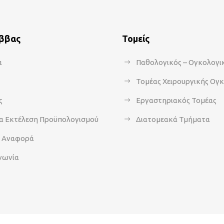
άββας
Τομείς
α
Παθολογικός – Ογκολογι
Τομέας Χειρουργικής Ογ
ς
Εργαστηριακός Τομέας
α Εκτέλεση Προϋπολογισμού
Διατομεακά Τμήματα
α Αναφορά
νωνία