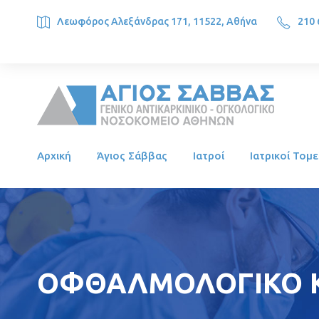
Λεωφόρος Αλεξάνδρας 171, 11522, Αθήνα
210 
SAINT SAVVAS ONCOLOGY HOSPITAL, Alexandras Ave. 171, 1
Αρχική
Άγιος Σάββας
Ιατροί
Ιατρικοί Τομε
ΟΦΘΑΛΜΟΛΟΓΙΚΟ Κ