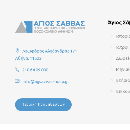
Άγιος Σ
Ιστορί
Ιατροί
Λεωφόρος Αλεξάνδρας 171
Αθήνα, 11522
Δωρεέ
Μηνιαί
210 64 09 000
Ετήσι
info@agsavvas-hosp.gr
Επικοι
Περιοχή Προμηθευτών