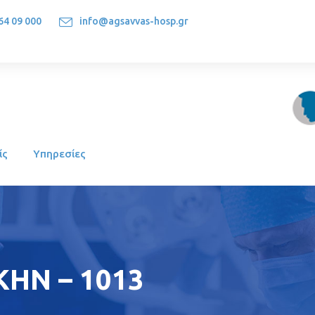
64 09 000
info@agsavvas-hosp.gr
1522, Athens-Greece
ίς
Υπηρεσίες
ΗΝ – 1013