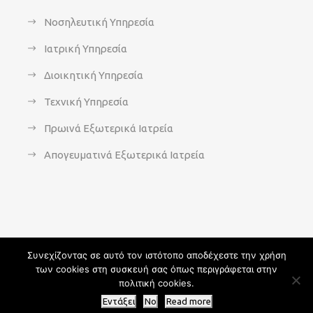
Νοσηλευτική Υπηρεσία
Ιατρική Υπηρεσία
Διοικητική Υπηρεσία
Τεχνική Υπηρεσία
Πρωινά Εξωτερικά Ιατρεία
Απογευματινά Εξωτερικά Ιατρεία
Συνεχίζοντας σε αυτό τον ιστότοπο αποδέχεστε την χρήση
των cookies στη συσκευή σας όπως περιγράφεται στην
Copyright 2021 - agsavvas-hosp.gr - All Rights Reserved | An
πολιτική cookies.
Optisoft
Web-Creation powered by
Afternet
Εντάξει
No
Read more