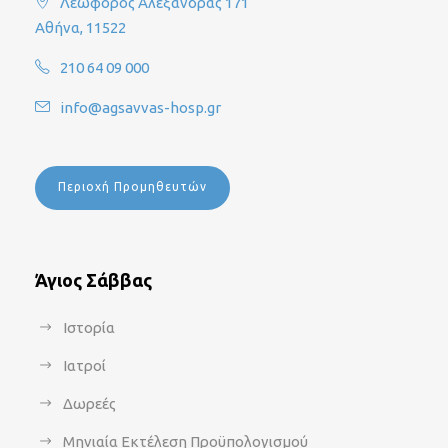
Λεωφόρος Αλεξάνδρας 171
Αθήνα, 11522
210 64 09 000
info@agsavvas-hosp.gr
Περιοχή Προμηθευτών
Άγιος Σάββας
Ιστορία
Ιατροί
Δωρεές
Μηνιαία Εκτέλεση Προϋπολογισμού