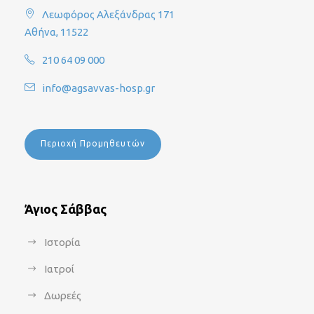
Λεωφόρος Αλεξάνδρας 171
Αθήνα, 11522
210 64 09 000
info@agsavvas-hosp.gr
Περιοχή Προμηθευτών
Άγιος Σάββας
Ιστορία
Ιατροί
Δωρεές