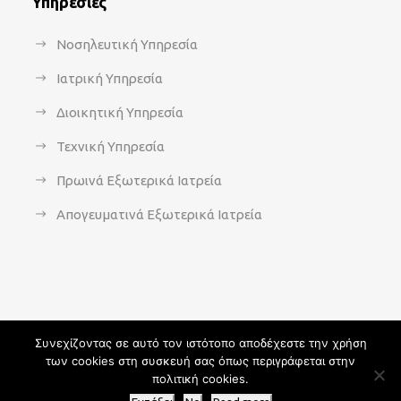
Υπηρεσίες
Νοσηλευτική Υπηρεσία
Ιατρική Υπηρεσία
Διοικητική Υπηρεσία
Τεχνική Υπηρεσία
Πρωινά Εξωτερικά Ιατρεία
Απογευματινά Εξωτερικά Ιατρεία
Συνεχίζοντας σε αυτό τον ιστότοπο αποδέχεστε την χρήση
των cookies στη συσκευή σας όπως περιγράφεται στην
Copyright 2021 - agsavvas-hosp.gr - All Rights Reserved | An
πολιτική cookies.
Optisoft
Web-Creation powered by
Afternet