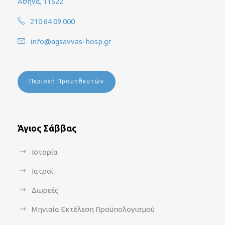
Αθήνα, 11522
210 64 09 000
info@agsavvas-hosp.gr
Περιοχή Προμηθευτών
Άγιος Σάββας
Ιστορία
Ιατροί
Δωρεές
Μηνιαία Εκτέλεση Προϋπολογισμού