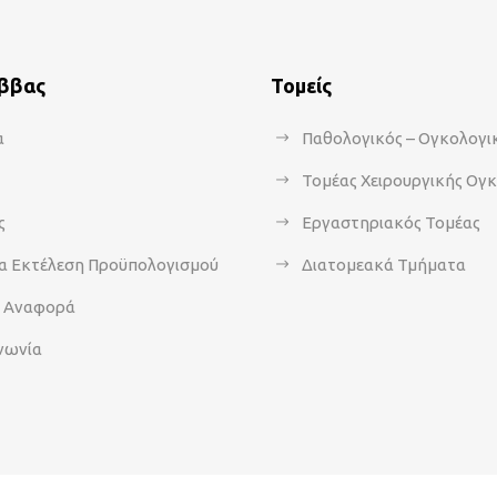
άββας
Τομείς
α
Παθολογικός – Ογκολογι
Τομέας Χειρουργικής Ογ
ς
Εργαστηριακός Τομέας
α Εκτέλεση Προϋπολογισμού
Διατομεακά Τμήματα
α Αναφορά
νωνία