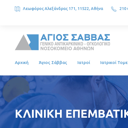
Λεωφόρος Αλεξάνδρας 171, 11522, Αθήνα
210 
SAINT SAVVAS ONCOLOGY HOSPITAL, Alexandras Ave. 171, 1
Αρχική
Άγιος Σάββας
Ιατροί
Ιατρικοί Τομε
ΚΛΙΝΙΚΗ ΕΠΕΜΒΑΤΙΚ