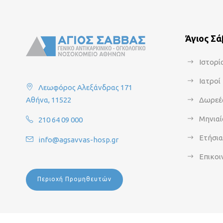
Άγιος Σ
Ιστορί
Ιατροί
Λεωφόρος Αλεξάνδρας 171
Αθήνα, 11522
Δωρεέ
Μηνιαί
210 64 09 000
Ετήσι
info@agsavvas-hosp.gr
Επικοι
Περιοχή Προμηθευτών