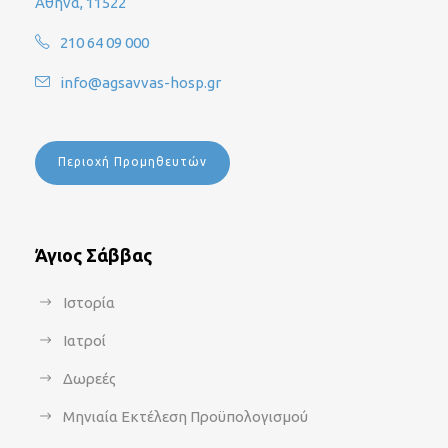
Αθήνα, 11522
210 64 09 000
info@agsavvas-hosp.gr
Περιοχή Προμηθευτών
Άγιος Σάββας
Ιστορία
Ιατροί
Δωρεές
Μηνιαία Εκτέλεση Προϋπολογισμού