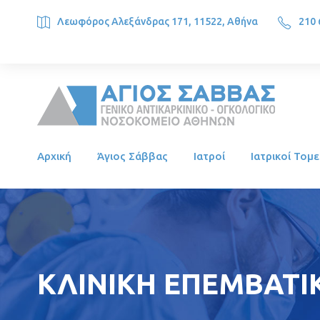
Λεωφόρος Αλεξάνδρας 171, 11522, Αθήνα
210 
SAINT SAVVAS ONCOLOGY HOSPITAL, Alexandras Ave. 171, 1
Αρχική
Άγιος Σάββας
Ιατροί
Ιατρικοί Τομε
ΚΛΙΝΙΚΗ ΕΠΕΜΒΑΤΙΚ