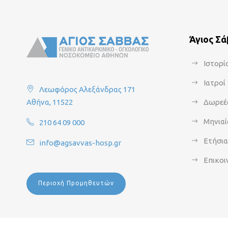
Άγιος Σ
Ιστορί
Ιατροί
Λεωφόρος Αλεξάνδρας 171
Αθήνα, 11522
Δωρεέ
Μηνιαί
210 64 09 000
Ετήσι
info@agsavvas-hosp.gr
Επικοι
Περιοχή Προμηθευτών