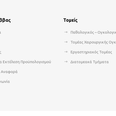
άββας
Τομείς
α
Παθολογικός – Ογκολογι
Τομέας Χειρουργικής Ογ
ς
Εργαστηριακός Τομέας
α Εκτέλεση Προϋπολογισμού
Διατομεακά Τμήματα
α Αναφορά
νωνία