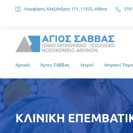
Λεωφόρος Αλεξάνδρας 171, 11522, Αθήνα
210 
SAINT SAVVAS ONCOLOGY HOSPITAL, Alexandras Ave. 171, 1
Αρχική
Άγιος Σάββας
Ιατροί
Ιατρικοί Τομε
ΚΛΙΝΙΚΗ ΕΠΕΜΒΑΤΙΚ