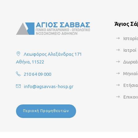
Άγιος Σ
Ιστορί
Ιατροί
Λεωφόρος Αλεξάνδρας 171
Αθήνα, 11522
Δωρεέ
Μηνιαί
210 64 09 000
Ετήσι
info@agsavvas-hosp.gr
Επικοι
Περιοχή Προμηθευτών