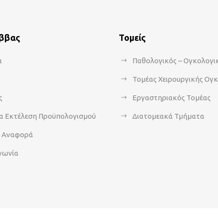
άββας
Τομείς
α
Παθολογικός – Ογκολογι
Τομέας Χειρουργικής Ογ
ς
Εργαστηριακός Τομέας
α Εκτέλεση Προϋπολογισμού
Διατομεακά Τμήματα
α Αναφορά
νωνία