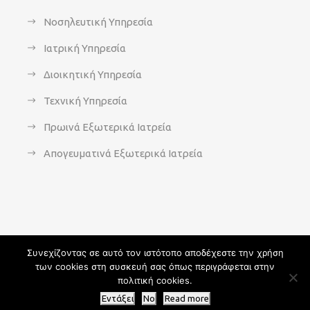
Νοσηλευτική Υπηρεσία
Ιατρική Υπηρεσία
Διοικητική Υπηρεσία
Τεχνική Υπηρεσία
Πρωινά Εξωτερικά Ιατρεία
Απογευματινά Εξωτερικά Ιατρεία
Συνεχίζοντας σε αυτό τον ιστότοπο αποδέχεστε την χρήση
των cookies στη συσκευή σας όπως περιγράφεται στην
Copyright 2021 - agsavvas-hosp.gr - All Rights Reserved | An
πολιτική cookies.
Optisoft
Web-Creation powered by
Afternet
Εντάξει
No
Read more