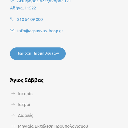
Λεωφόρος Αλεξάνδρας 171
Αθήνα, 11522
210 64 09 000
info@agsavvas-hosp.gr
Περιοχή Προμηθευτών
Άγιος Σάββας
Ιστορία
Ιατροί
Δωρεές
Μηνιαία Εκτέλεση Προϋπολογισμού