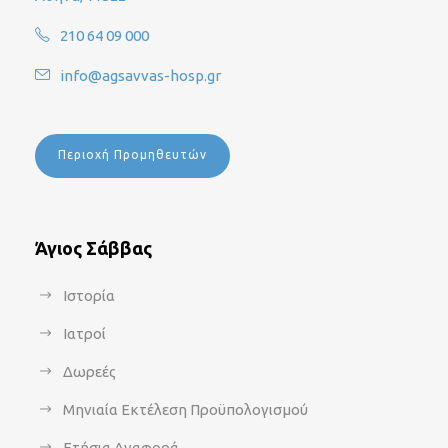
210 64 09 000
info@agsavvas-hosp.gr
Περιοχή Προμηθευτών
Άγιος Σάββας
Ιστορία
Ιατροί
Δωρεές
Μηνιαία Εκτέλεση Προϋπολογισμού
Ετήσια Αναφορά