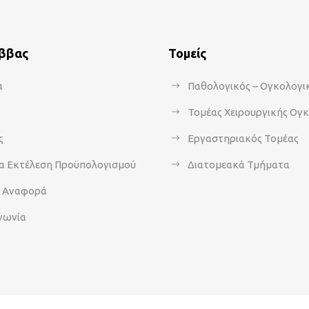
άββας
Τομείς
α
Παθολογικός – Ογκολογι
Τομέας Χειρουργικής Ογ
ς
Εργαστηριακός Τομέας
α Εκτέλεση Προϋπολογισμού
Διατομεακά Τμήματα
α Αναφορά
νωνία