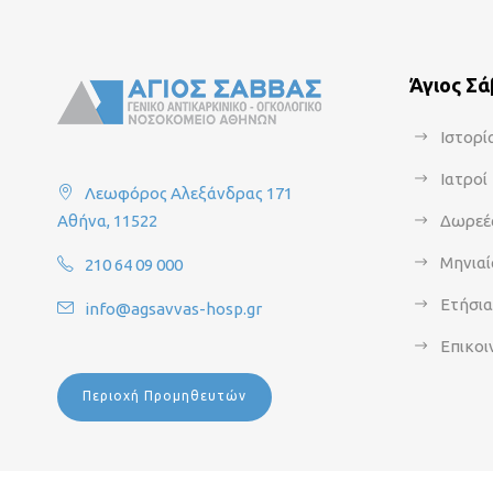
Άγιος Σ
Ιστορί
Ιατροί
Λεωφόρος Αλεξάνδρας 171
Αθήνα, 11522
Δωρεέ
Μηνιαί
210 64 09 000
Ετήσι
info@agsavvas-hosp.gr
Επικοι
Περιοχή Προμηθευτών