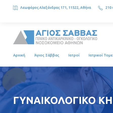
Λεωφόρος Αλεξάνδρας 171, 11522, Αθήνα
210 
SAINT SAVVAS ONCOLOGY HOSPITAL, Alexandras Ave. 171, 1
Αρχική
Άγιος Σάββας
Ιατροί
Ιατρικοί Τομε
ΓΥΝΑΙΚΟΛΟΓΙΚΟ ΚΗΝ