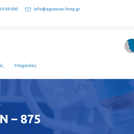
64 09 000
info@agsavvas-hosp.gr
1522, Athens-Greece
ίς
Υπηρεσίες
 – 875