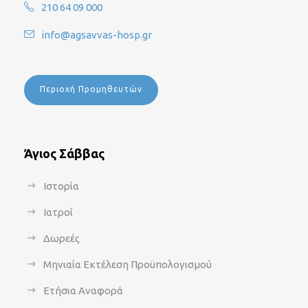
210 64 09 000
info@agsavvas-hosp.gr
Περιοχή Προμηθευτών
Άγιος Σάββας
Ιστορία
Ιατροί
Δωρεές
Μηνιαία Εκτέλεση Προϋπολογισμού
Ετήσια Αναφορά