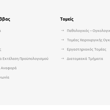
άββας
Τομείς
α
Παθολογικός – Ογκολογι
Τομέας Χειρουργικής Ογ
ς
Εργαστηριακός Τομέας
α Εκτέλεση Προϋπολογισμού
Διατομεακά Τμήματα
α Αναφορά
νωνία