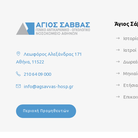
Άγιος Σ
Ιστορί
Ιατροί
Λεωφόρος Αλεξάνδρας 171
Αθήνα, 11522
Δωρεέ
Μηνιαί
210 64 09 000
Ετήσι
info@agsavvas-hosp.gr
Επικοι
Περιοχή Προμηθευτών