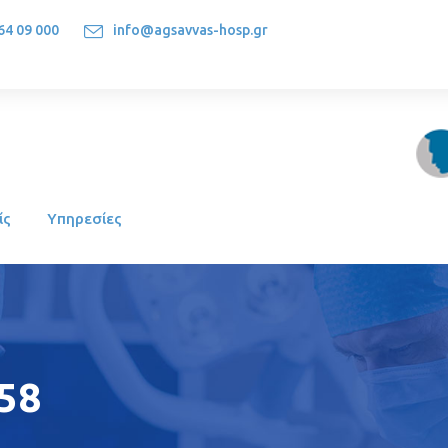
64 09 000
info@agsavvas-hosp.gr
1522, Athens-Greece
ίς
Υπηρεσίες
58