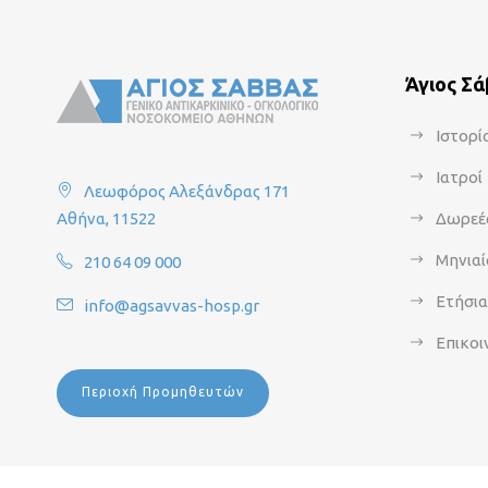
Άγιος Σ
Ιστορί
Ιατροί
Λεωφόρος Αλεξάνδρας 171
Αθήνα, 11522
Δωρεέ
Μηνιαί
210 64 09 000
Ετήσι
info@agsavvas-hosp.gr
Επικοι
Περιοχή Προμηθευτών