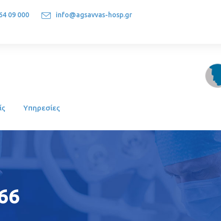
64 09 000
info@agsavvas-hosp.gr
1522, Athens-Greece
ίς
Υπηρεσίες
66