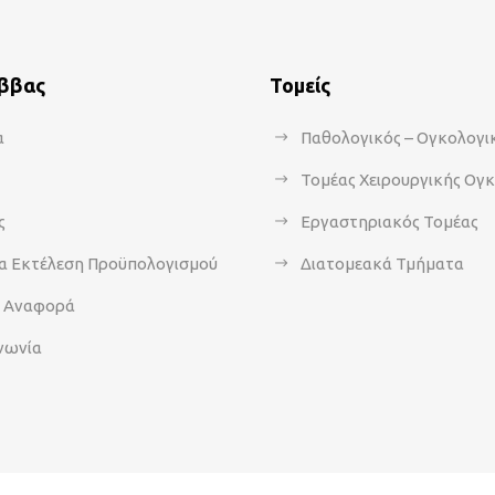
άββας
Τομείς
α
Παθολογικός – Ογκολογι
Τομέας Χειρουργικής Ογ
ς
Εργαστηριακός Τομέας
α Εκτέλεση Προϋπολογισμού
Διατομεακά Τμήματα
α Αναφορά
νωνία