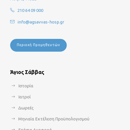
210 64 09 000
info@agsavvas-hosp.gr
Περιοχή Προμηθευτών
Άγιος Σάββας
Ιστορία
Ιατροί
Δωρεές
Μηνιαία Εκτέλεση Προϋπολογισμού
Ετήσια Αναφορά