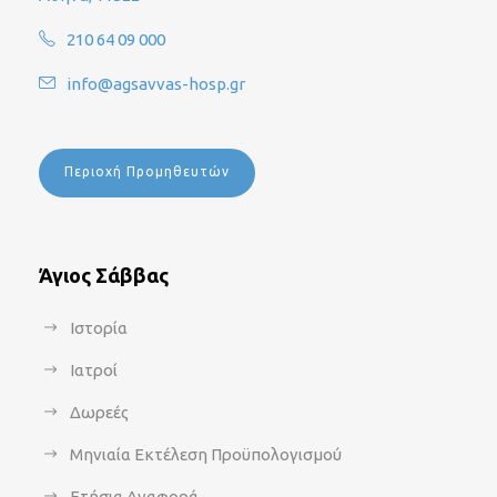
210 64 09 000
info@agsavvas-hosp.gr
Περιοχή Προμηθευτών
Άγιος Σάββας
Ιστορία
Ιατροί
Δωρεές
Μηνιαία Εκτέλεση Προϋπολογισμού
Ετήσια Αναφορά