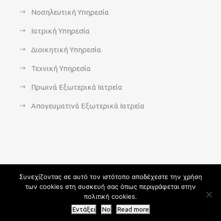
Νοσηλευτική Υπηρεσία
Ιατρική Υπηρεσία
Διοικητική Υπηρεσία
Τεχνική Υπηρεσία
Πρωινά Εξωτερικά Ιατρεία
Απογευματινά Εξωτερικά Ιατρεία
Συνεχίζοντας σε αυτό τον ιστότοπο αποδέχεστε την χρήση
των cookies στη συσκευή σας όπως περιγράφεται στην
Copyright 2021 - agsavvas-hosp.gr - All Rights Reserved | An
πολιτική cookies.
Optisoft
Web-Creation powered by
Afternet
Εντάξει
No
Read more