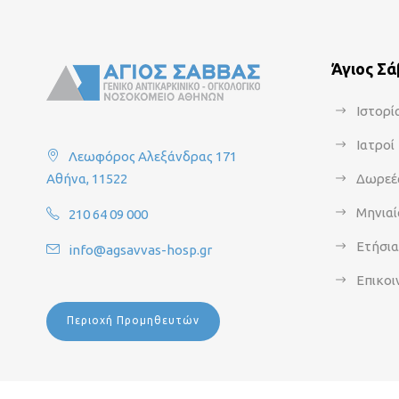
Άγιος Σ
Ιστορί
Ιατροί
Λεωφόρος Αλεξάνδρας 171
Αθήνα, 11522
Δωρεέ
Μηνιαί
210 64 09 000
Ετήσι
info@agsavvas-hosp.gr
Επικοι
Περιοχή Προμηθευτών