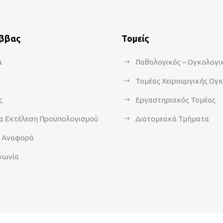
άββας
Τομείς
α
Παθολογικός – Ογκολογι
Τομέας Χειρουργικής Ογ
ς
Εργαστηριακός Τομέας
α Εκτέλεση Προϋπολογισμού
Διατομεακά Τμήματα
α Αναφορά
νωνία