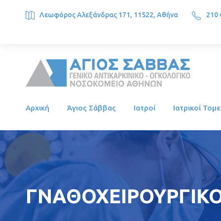
Λεωφόρος Αλεξάνδρας 171, 11522, Αθήνα
210 
SAINT SAVVAS ONCOLOGY HOSPITAL, Alexandras Ave. 171, 1
Αρχική
Άγιος Σάββας
Ιατροί
Ιατρικοί Τομε
ΓΝΑΘΟΧΕΙΡΟΥΡΓΙΚΟ