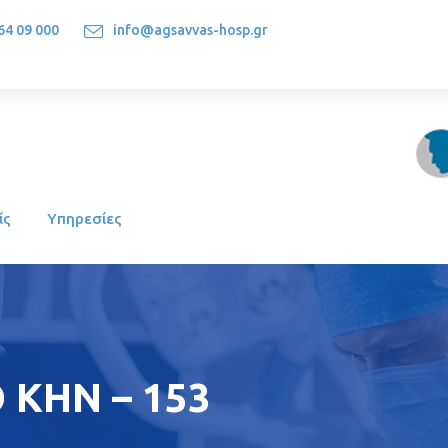
64 09 000
info@agsavvas-hosp.gr
1522, Athens-Greece
ίς
Υπηρεσίες
 ΚΗΝ – 153