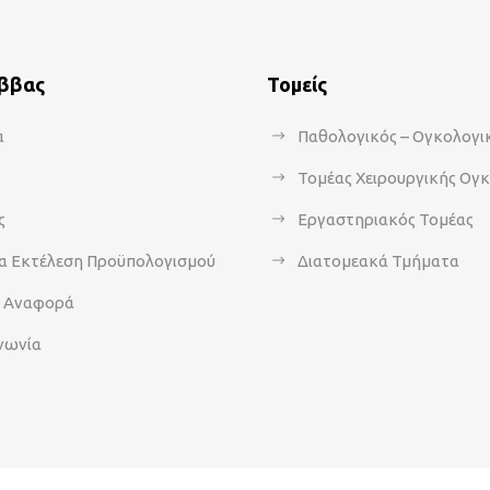
άββας
Τομείς
α
Παθολογικός – Ογκολογι
Τομέας Χειρουργικής Ογ
ς
Εργαστηριακός Τομέας
α Εκτέλεση Προϋπολογισμού
Διατομεακά Τμήματα
α Αναφορά
νωνία