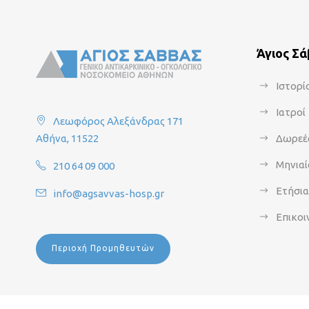
Άγιος Σ
Ιστορί
Ιατροί
Λεωφόρος Αλεξάνδρας 171
Αθήνα, 11522
Δωρεέ
Μηνιαί
210 64 09 000
Ετήσι
info@agsavvas-hosp.gr
Επικοι
Περιοχή Προμηθευτών