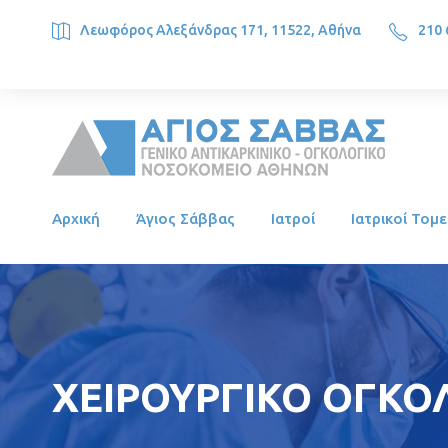
Λεωφόρος Αλεξάνδρας 171, 11522, Αθήνα
210 
SAINT SAVVAS ONCOLOGY HOSPITAL, Alexandras Ave. 171, 1
Αρχική
Άγιος Σάββας
Ιατροί
Ιατρικοί Τομε
ΧΕΙΡΟΥΡΓΙΚΟ ΟΓΚΟΛ