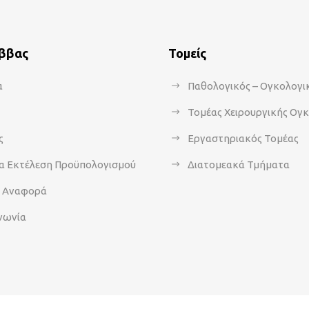
άββας
Τομείς
α
Παθολογικός – Ογκολογι
Τομέας Χειρουργικής Ογ
ς
Εργαστηριακός Τομέας
α Εκτέλεση Προϋπολογισμού
Διατομεακά Τμήματα
α Αναφορά
νωνία