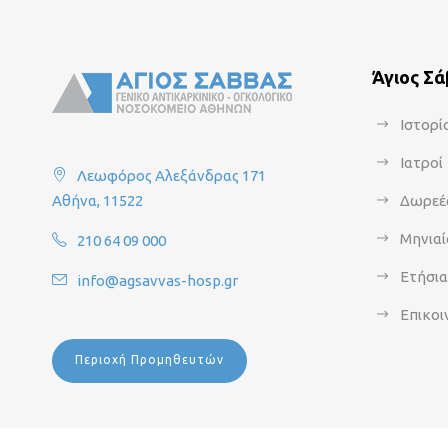
Άγιος Σ
Ιστορί
Ιατροί
Λεωφόρος Αλεξάνδρας 171
Αθήνα, 11522
Δωρεέ
Μηνιαί
210 64 09 000
Ετήσι
info@agsavvas-hosp.gr
Επικοι
Περιοχή Προμηθευτών