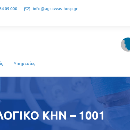
64 09 000
info@agsavvas-hosp.gr
1522, Athens-Greece
ίς
Υπηρεσίες
ΟΓΙΚΟ ΚΗΝ – 1001