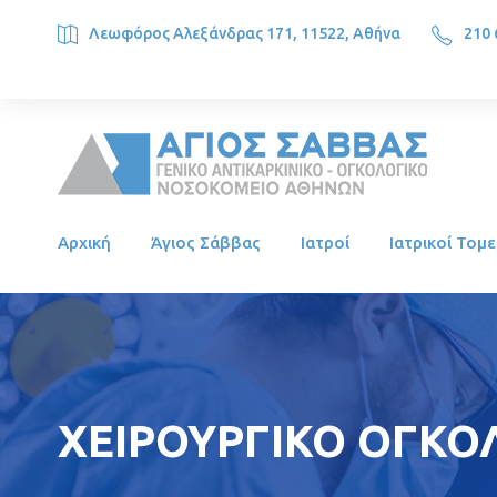
Λεωφόρος Αλεξάνδρας 171, 11522, Αθήνα
210 
SAINT SAVVAS ONCOLOGY HOSPITAL, Alexandras Ave. 171, 1
Αρχική
Άγιος Σάββας
Ιατροί
Ιατρικοί Τομε
ΧΕΙΡΟΥΡΓΙΚΟ ΟΓΚΟΛ